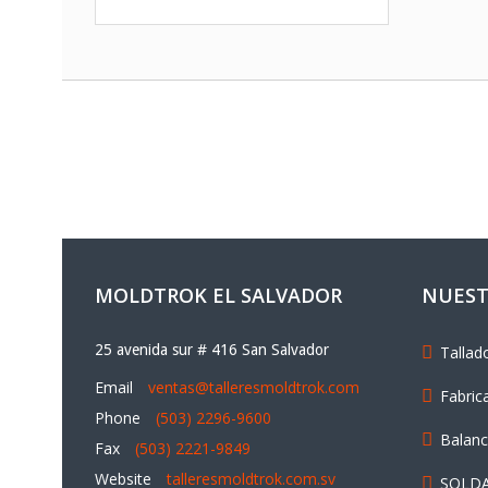
MOLDTROK EL SALVADOR
NUEST
25 avenida sur # 416 San Salvador
Tallad
Email
ventas@talleresmoldtrok.com
Fabric
Phone
(503) 2296-9600
Balan
Fax
(503) 2221-9849
Website
talleresmoldtrok.com.sv
SOLDA